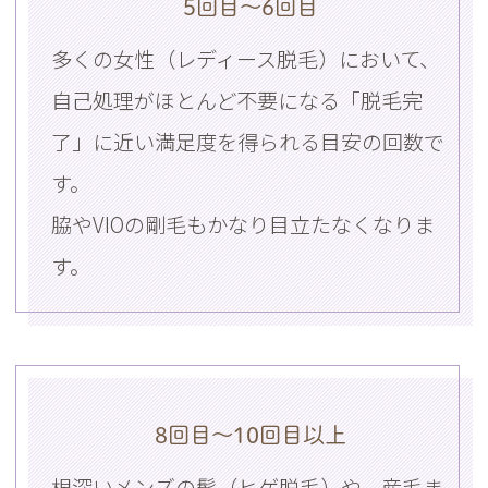
5回目〜6回目
多くの女性（レディース脱毛）において、
自己処理がほとんど不要になる「脱毛完
了」に近い満足度を得られる目安の回数で
す。
脇やVIOの剛毛もかなり目立たなくなりま
す。
8回目〜10回目以上
根深いメンズの髭（ヒゲ脱毛）や、産毛ま