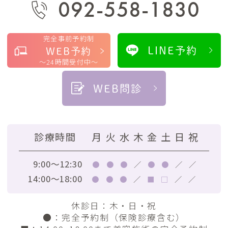
092-558-1830
完全事前予約制
LINE予約
WEB予約
～24時間受付中～
WEB問診
診療時間
月
火
水
木
金
土
日
祝
9:00～12:30
●
●
●
／
●
●
／
／
14:00～18:00
●
●
●
／
■
□
／
／
休診日：木・日・祝
●
：完全予約制（保険診療含む）