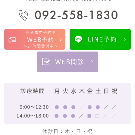
092-558-1830
完全事前予約制
LINE予約
WEB予約
～24時間受付中～
WEB問診
診療時間
月
火
水
木
金
土
日
祝
9:00～12:30
●
●
●
／
●
●
／
／
14:00～18:00
●
●
●
／
■
□
／
／
休診日：木・日・祝