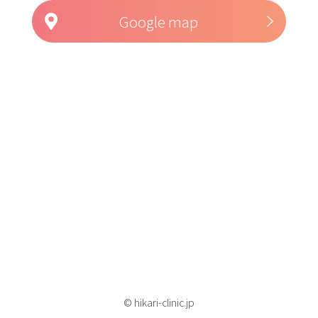
Google map
© hikari-clinic.jp